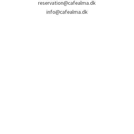
reservation@cafealma.dk
info@cafealma.dk