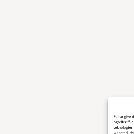
For at give 
og/eller få 
teknologier,
websted. Hvi